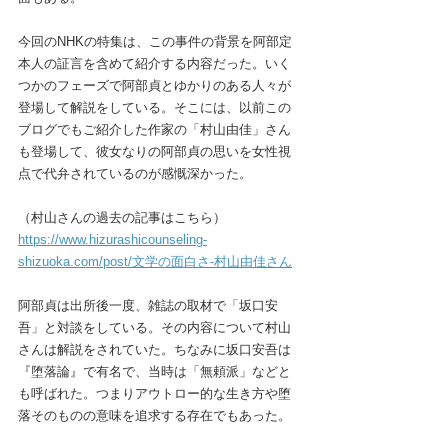
今回のNHKの特集は、この事件の背景を阿部定
本人の証言を含めて紹介する内容だった。いく
つかのフェーズで阿部貞とゆかりのある人々が
登場して解説をしている。そこには、以前この
ブログでもご紹介した作家の「村山由佳」さん
も登場して、彼女なりの阿部貞の思いを女性視
点で代弁されているのが感慨深かった。
（村山さんの過去の記事はこちら）
https://www.hizurashicounseling-
shizuoka.com/post/文学の面白さ-村山由佳さん
阿部貞は出所後一度、雑誌の取材で「坂口安
吾」と対談をしている。その内容について村山
さんは解説をされていた。ちなみに坂口安吾は
『堕落論』で有名で、当時は「無頼派」などと
も呼ばれた。つまりアウトロー的な生き方や堕
落そのものの意味を追求する存在でもあった。