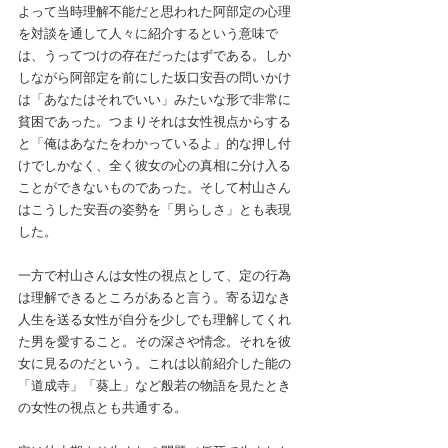
よって当時理解不能だと思われた阿部定の心理
を対談を通して人々に紹介するという意味で
は、うってつけの存在だったはずである。しか
しながら阿部定を前にした坂口安吾の問いかけ
は「あなたはそれでいい」みたいな形で非常に
貧困であった。つまりそれは女性視点からする
と「俺はあなたをわかっているよ」的な押し付
けでしかなく、全く彼女の心の真相に分け入る
ことができないものであった。そして村山さん
はこうした安吾の姿勢を「男らしさ」とも表現
した。
一方で村山さんは女性の視点として、定の行為
は理解できるところがあると言う。寄る辺なき
人生を送る女性が自分を少しでも理解してくれ
た男を愛すること。その深さや情念。それを彼
女に見るのだという。これは以前紹介した能の
「道成寺」「葵上」など般若の物語を見たとき
の女性の視点とも共通する。