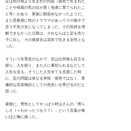
定は幼少期より生まれの問題（仮死で生まれた
ことや母親の乳の出が悪く他者に育てられたこ
と等）があり、家族に馴染めなかったようだ。
また思春期に性のトラウマがあってその後今で
言う不良少女になってしまった。その気持を理
解できなかった父親は、それならばと定を売り
子に出し、その後彼女は花街で生きる女性とな
った。
そういう生育史のなかで、定は出所後も自立を
探り、人を頼り、また人に裏切られるなどして
人生を送る。そうした人生全てを見渡した時
に、定の問題は単なる奇怪・猟奇ではなく、普
遍的な悲哀物語としての色合いを帯びるのだと
思った。
最後に。男性としてやっぱり村山さんの「男ら
しさ（＝わかったつもり？）」という言葉が痛
いほど胸に残った。