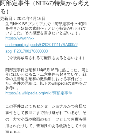
阿部定事件（NHKの特集から考え
る）
更新日：
2021年4月16日
先日NHK BSプレミアムで「阿部定事件 〜昭和
を生きた妖婦の素顔〜」という特集が行われて
いました。その感想を書きたいと思います。
https://www.nhk-
ondemand.jp/goods/G2020111117SA000/?
spg=P201700170800000
（今後再放送される可能性もあると思います）
阿部定事件は昭和11年5月16日に起こった。同じ
年にはいわゆるニ・二六事件も起きていて、戦
争の足音迫る昭和の激動期における事件だっ
た。事件の詳細は、以下のwikipediaの資料をご
参考に。
https://ja.wikipedia.org/wiki/阿部定事件
この事件はとてもセンセーショナルかつ奇怪な
事件として後世にまで語り継がれているが、そ
の一方で小説や映画のモチーフとして何度も採
用されたりして、普遍性のある物語としての側
面もある。