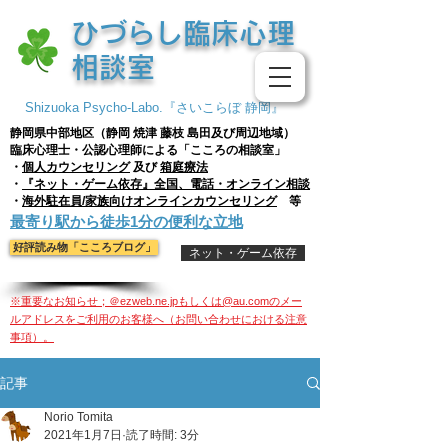
​ひづらし臨床心理
相談室
Shizuoka Psycho-Labo.『さいこらぼ 静岡』
静岡県中部地区（静岡 焼津 藤枝
島田及び周辺地域）
臨床心理士・公認心理師による「こころの相談室」
・
個人
カウンセリング
及び
箱庭療法
・
『ネット・ゲーム依存』全国、電話・オンライン相談
・
海外駐在員/家族向けオンラインカウンセリング
等
​最寄り駅から徒歩1分の便利な立地
好評読み物「こころブログ」
ネット・ゲーム依存
※重要なお知らせ；＠ezweb.ne.jpもしくは@au.comのメー
ルアドレスをご利用のお客様へ（お問い合わせにおける注意
事項）。
記事
Norio Tomita
2021年1月7日
読了時間: 3分