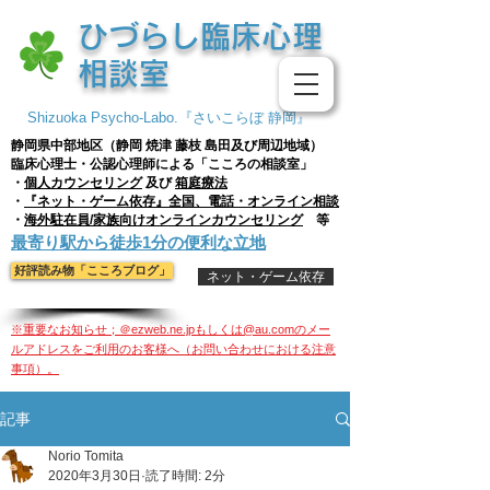
​ひづらし臨床心理
相談室
Shizuoka Psycho-Labo.『さいこらぼ 静岡』
静岡県中部地区（静岡 焼津 藤枝
島田及び周辺地域）
臨床心理士・公認心理師による「こころの相談室」
・
個人
カウンセリング
及び
箱庭療法
・
『ネット・ゲーム依存』全国、電話・オンライン相談
・
海外駐在員/家族向けオンラインカウンセリング
等
​最寄り駅から徒歩1分の便利な立地
好評読み物「こころブログ」
ネット・ゲーム依存
※重要なお知らせ；＠ezweb.ne.jpもしくは@au.comのメー
ルアドレスをご利用のお客様へ（お問い合わせにおける注意
事項）。
記事
Norio Tomita
2020年3月30日
読了時間: 2分