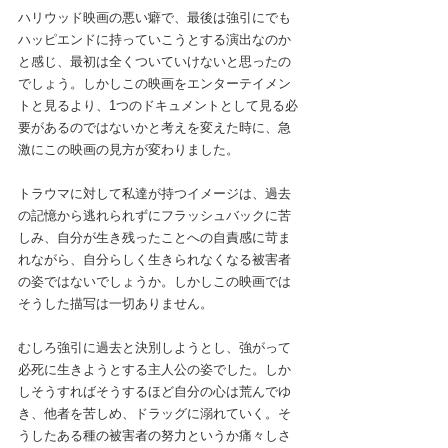
ハリウッド映画の悪い癖で、最後は強引にでも
ハッピエンドに持っていこうとする演出なのか
と感じ、最初は全くついていけないと思ったの
でしょう。しかしこの映画をエンターテイメン
トと見るより、1つのドキュメントとして見る必
要があるのではないかと考えを変えた時に、急
激にこの映画の見方が変わりました。
トラウマに対して私達が持つイメージは、過去
の記憶から逃れられずにフラッシュバックに苦
しみ、自分が生き残ったことへの自責感に苛ま
れながら、自分らしく生きられなくなる被害者
の姿ではないでしょうか。しかしこの映画では
そうした描写は一切ありません。
むしろ強引に過去と決別しようとし、強がって
必死に生きようとする主人公の姿でした。しか
しそうすればそうするほど自分の心は荒んでゆ
き、他者を苦しめ、ドラッグに溺れていく。そ
うしたある種の被害者の努力というか痛々しさ