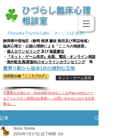
​ひづらし臨床心理
相談室
Shizuoka Psycho-Labo.『さいこらぼ 静岡』
静岡県中部地区（静岡 焼津 藤枝
島田及び周辺地域）
臨床心理士・公認心理師による「こころの相談室」
・
個人
カウンセリング
及び
箱庭療法
・
『ネット・ゲーム依存』全国、電話・オンライン相談
・
海外駐在員/家族向けオンラインカウンセリング
等
​最寄り駅から徒歩1分の便利な立地
好評読み物「こころブログ」
ネット・ゲーム依存
※重要なお知らせ；＠ezweb.ne.jpもしくは@au.comのメー
ルアドレスをご利用のお客様へ（お問い合わせにおける注意
事項）。
記事
Norio Tomita
2020年7月17日
読了時間: 3分