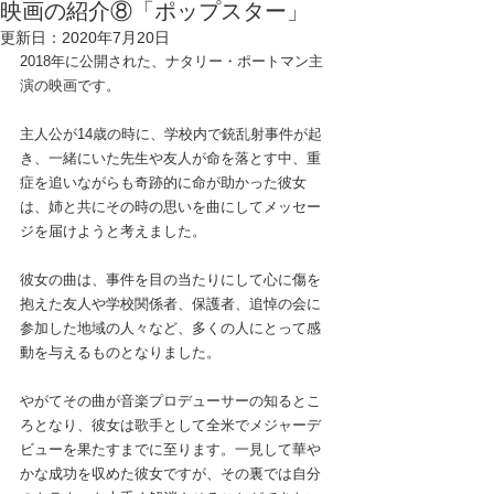
映画の紹介⑧「ポップスター」
更新日：
2020年7月20日
2018年に公開された、ナタリー・ポートマン主
演の映画です。
主人公が14歳の時に、学校内で銃乱射事件が起
き、一緒にいた先生や友人が命を落とす中、重
症を追いながらも奇跡的に命が助かった彼女
は、姉と共にその時の思いを曲にしてメッセー
ジを届けようと考えました。
彼女の曲は、事件を目の当たりにして心に傷を
抱えた友人や学校関係者、保護者、追悼の会に
参加した地域の人々など、多くの人にとって感
動を与えるものとなりました。
やがてその曲が音楽プロデューサーの知るとこ
ろとなり、彼女は歌手として全米でメジャーデ
ビューを果たすまでに至ります。一見して華や
かな成功を収めた彼女ですが、その裏では自分