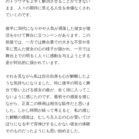
のトラウマを上手く解消させることができない
まま、人々の期待に答える人生を余儀なくされ
ていくのです。
後半に30代になりやや人気が凋落した彼女が復
活をかけて舞台に立つシーンがあります。この
前後では、一方では舞台裏での大きな不安や非
常に荒んだ彼女の心の様子が描かれ、一方では
舞台上での明るく人々に感動を与えようとする
姿が対比的に描かれています。
それを見ながら私は自分自身も心が解離したよ
うな気持ちになりました。特に後半の明るく舞
台で歌い上げる彼女の曲が、全く頭に入ってこ
ないように感じたのです。最初その感覚を感じ
ながら、正直この映画は相当な駄作だと思いま
した。しかし時間が経って考えると、私の感じ
た解離の感覚は、むしろ主人公の心が置いてけ
ぼりになる中で背伸びするしかない彼女の体験
そのものだったようにも思い始めました。