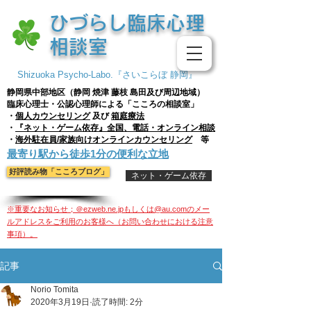
​ひづらし臨床心理
相談室
Shizuoka Psycho-Labo.『さいこらぼ 静岡』
静岡県中部地区（静岡 焼津 藤枝
島田及び周辺地域）
臨床心理士・公認心理師による「こころの相談室」
・
個人
カウンセリング
及び
箱庭療法
・
『ネット・ゲーム依存』全国、電話・オンライン相談
・
海外駐在員/家族向けオンラインカウンセリング
等
​最寄り駅から徒歩1分の便利な立地
好評読み物「こころブログ」
ネット・ゲーム依存
※重要なお知らせ；＠ezweb.ne.jpもしくは@au.comのメー
ルアドレスをご利用のお客様へ（お問い合わせにおける注意
事項）。
記事
Norio Tomita
2020年3月19日
読了時間: 2分