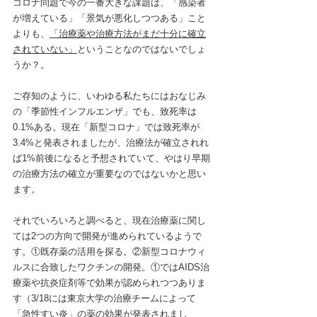
コロナ問題で今の一番大きな課題は、「感染者
が増えている」「景気が悪化しつつある」こと
よりも、
「治療薬や治療方法がまだ十分に確立
されていない」
ということなのではないでしょ
うか？。
ご存知のように、いわゆる私たちにはおなじみ
の「季節性インフルエンザ」でも、致死率は
0.1%ある。現在「新型コロナ」では致死率が
3.4%と発表されましたが、治療法が確立されれ
ば1%前後になると予想されていて、やはり早期
の治療方法の確立が重要なのではないかと思い
ます。
それでいろいろと調べると、現在治療薬に関し
ては2つの方向で開発が進められているようで
す。①既存薬の活用を探る。②新型コロナウィ
ルスに合致したワクチンの開発。①ではAIDS治
療薬や抗炎症剤等で効果が認められつつありま
す（3/18には東京大学の治療チームによって
「急性すい炎」の薬の効果が発表されまし