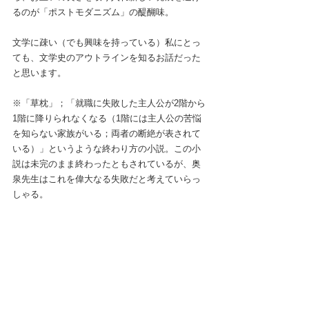
るのが「ポストモダニズム」の醍醐味。
文学に疎い（でも興味を持っている）私にとっ
ても、文学史のアウトラインを知るお話だった
と思います。
※「草枕」；「就職に失敗した主人公が2階から
1階に降りられなくなる（1階には主人公の苦悩
を知らない家族がいる；両者の断絶が表されて
いる）」というような終わり方の小説。この小
説は未完のまま終わったともされているが、奥
泉先生はこれを偉大なる失敗だと考えていらっ
しゃる。