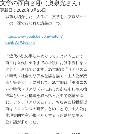
文学の面白さ④（奥泉光さん）
更新日：
2020年3月26日
以前も紹介した「人生に、文学を」プロジェク
トの一環で行われた講義の一つ。
https://www.youtube.com/watch?
v=uKWfE4ykcco
「近代小説の手法をめぐって」ということで、
前半は近代に至るまでの小説における流れをレ
クチャーされています。19世紀は「リアリズム
の時代（社会のリアルな姿を描く・主人公が読
者と等身大）」に対して、20世紀は「モダニズ
ムの時代（リアリズムにあったあらすじや人物
描写といった構造を取っ払った中で物語が進
む。アンチリアリズム）」。ちなみに19世紀以
前は「ロマンスの時代」とのことで、主人公は
非現実的で空が飛べたりする（超越的な主人
公）話が多かった。