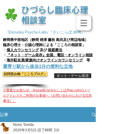
​ひづらし臨床心理
相談室
Shizuoka Psycho-Labo.『さいこらぼ 静岡』
静岡県中部地区（静岡 焼津 藤枝
島田及び周辺地域）
臨床心理士・公認心理師による「こころの相談室」
・
個人
カウンセリング
及び
箱庭療法
・
『ネット・ゲーム依存』全国、電話・オンライン相談
・
海外駐在員/家族向けオンラインカウンセリング
等
​最寄り駅から徒歩1分の便利な立地
好評読み物「こころブログ」
ネット・ゲーム依存
※重要なお知らせ；＠ezweb.ne.jpもしくは@au.comのメー
ルアドレスをご利用のお客様へ（お問い合わせにおける注意
事項）。
記事
Norio Tomita
2020年3月5日
読了時間: 2分