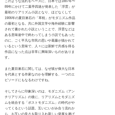
このような流れをベースに、日本では1887年〜
89年にかけて二葉亭四迷が発表した「浮雲」が
最初のリアリズム小説となり、ほどなくして
1906年の夏目漱石の「草枕」がモダニズム作品
の最初となる。共に外国文学や海外経験に影響
されて書かれた小説ということで、浮雲などは
ある意味途中で終わってしまう小説でもあった
のに、ごく平凡な市民の思いや葛藤が描かれて
いるという意味で、人々には新鮮で共感を得る
作品になった点は非常に興味深いものがありま
す。
また夏目漱石に関しては、なぜ彼が偉大な日本
を代表とする作家なのかを理解する、一つのエ
ピソードにもなるわけですね。
そしてさらに印象深いのは、モダニズム（アン
チリアリズム）の後に、リアリズムとモダニズ
ムを統合する「ポストモダニズム」の時代がや
ってくるという話題。互いにいがみ合う流れか
ら、お互いの良さを取り入れ新しい発展を遂げ