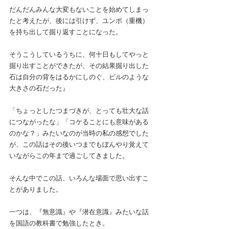
だんだんみんな大変もないことを始めてしまっ
たと考えたが、後には引けず、ユンボ（重機）
を持ち出して掘り返すことになった。
そうこうしているうちに、何十日もしてやっと
掘り出すことができたが、その結果掘り出した
石は自分の背をはるかにしのぐ、ビルのような
大きさの石だった』
「ちょっとしたつまづきが、とっても壮大な話
につながったな」「コケることにも意味がある
のかな？」みたいなのが当時の私の感想でした
が、この話はその後いつまでもぼんやり覚えて
いながらこの年まで過ごしてきました。
そんな中でこの話、いろんな場面で思い出すこ
とがありました。
一つは、『無意識』や『潜在意識』みたいな話
を国語の教科書で勉強したとき。