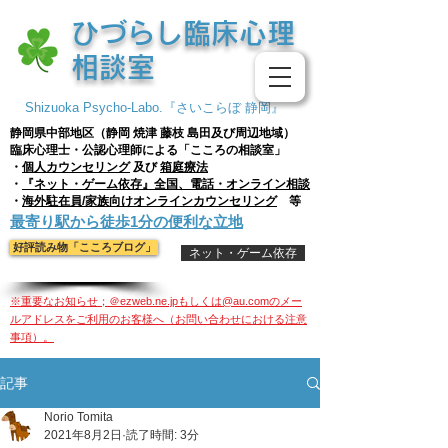
​ひづらし臨床心理
相談室
Shizuoka Psycho-Labo.『さいこらぼ 静岡』
静岡県中部地区（静岡 焼津 藤枝
島田及び周辺地域）
臨床心理士・公認心理師による「こころの相談室」
・
個人
カウンセリング
及び
箱庭療法
・
『ネット・ゲーム依存』全国、電話・オンライン相談
・
海外駐在員/家族向けオンラインカウンセリング
等
​最寄り駅から徒歩1分の便利な立地
好評読み物「こころブログ」
ネット・ゲーム依存
※重要なお知らせ；＠ezweb.ne.jpもしくは@au.comのメー
ルアドレスをご利用のお客様へ（お問い合わせにおける注意
事項）。
記事
Norio Tomita
2021年8月2日
読了時間: 3分