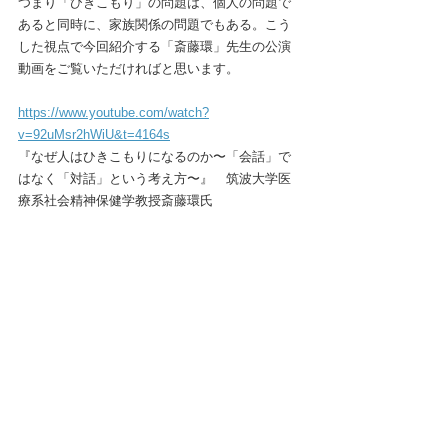
つまり「ひきこもり」の問題は、個人の問題で
あると同時に、家族関係の問題でもある。こう
した視点で今回紹介する「斎藤環」先生の公演
動画をご覧いただければと思います。
https://www.youtube.com/watch?
v=92uMsr2hWiU&t=4164s
『なぜ人はひきこもりになるのか〜「会話」で
はなく「対話」という考え方〜』　筑波大学医
療系社会精神保健学教授斎藤環氏