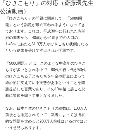
「ひきこもり」の対応（斎藤環先生
公演動画）
「ひきこもり」の問題に関連して、「5080問
題」という話題が最近言われるようになってき
ております。これは、平成30年に行われた内閣
府の調査から、40歳から64歳までの人口の
1.45％にあたる61.3万人がひきこもり状態になる
という結果を受けて注目された問題です。
「5080問題」とは、このような中高年のひきこ
もりが多いとされる中で、80代の親世代が50代
のひきこもる子どもたちを年金や貯金によって
経済的に支えている実態があるということを問
題提起した言葉であり、その10年後に起こる悲
劇に警鐘を鳴らす事となりました。
なお、日本全体のひきこもりの総数は、100万人
前後とも推定されていて、識者によっては潜在
的な問題を含めると200万人前後はいるのではと
いう意見もあります。