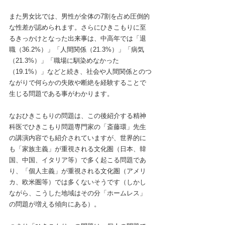
また男女比では、男性が全体の7割を占め圧倒的
な性差が認められます。さらにひきこもりに至
るきっかけとなった出来事は、中高年では「退
職（36.2%）」「人間関係（21.3%）」「病気
（21.3%）」「職場に馴染めなかった
（19.1%）」などと続き、社会や人間関係とのつ
ながりで何らかの失敗や断絶を経験することで
生じる問題である事がわかります。
なおひきこもりの問題は、この後紹介する精神
科医でひきこもり問題専門家の「斎藤環」先生
の講演内容でも紹介されていますが、世界的に
も「家族主義」が重視される文化圏（日本、韓
国、中国、イタリア等）で多く起こる問題であ
り、「個人主義」が重視される文化圏（アメリ
カ、欧米圏等）では多くないそうです（しかし
ながら、こうした地域はその分「ホームレス」
の問題が増える傾向にある）。