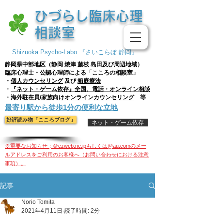
​ひづらし臨床心理
相談室
Shizuoka Psycho-Labo.『さいこらぼ 静岡』
静岡県中部地区（静岡 焼津 藤枝
島田及び周辺地域）
臨床心理士・公認心理師による「こころの相談室」
・
個人
カウンセリング
及び
箱庭療法
・
『ネット・ゲーム依存』全国、電話・オンライン相談
・
海外駐在員/家族向けオンラインカウンセリング
等
​最寄り駅から徒歩1分の便利な立地
好評読み物「こころブログ」
ネット・ゲーム依存
※重要なお知らせ；＠ezweb.ne.jpもしくは@au.comのメー
ルアドレスをご利用のお客様へ（お問い合わせにおける注意
事項）。
記事
Norio Tomita
2021年4月11日
読了時間: 2分